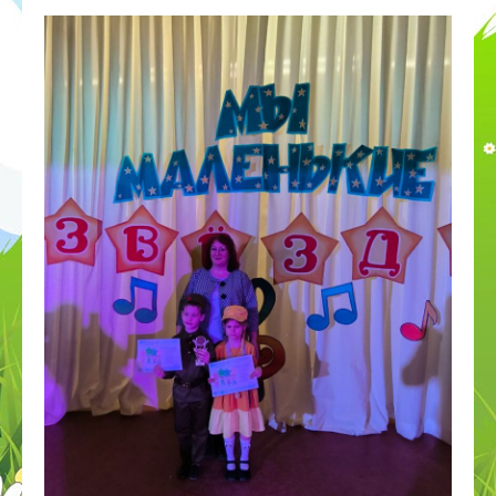
ПДДТТ
Странички педагогов
Дистанционное образование
КОРРЕКЦИОННОЕ И ИНКЛЮЗИВНОЕ
ОБРАЗОВАНИЕ
Приём в 1 класс
Дополнительное образование
ВСОКО
Организация питания в СП
Наставничество
Космос
День эколят