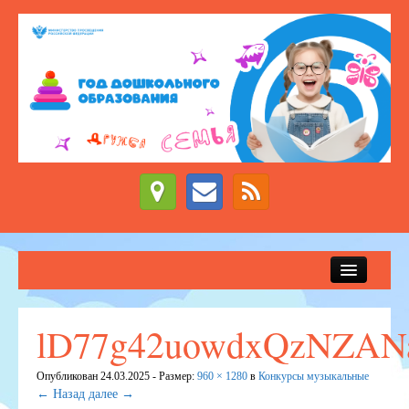
Сведения об образовательной организации
Новости
lD77g42uowdxQzNZAN
Приём детей в детский сад
Опубликован
24.03.2025
- Размер:
960 × 1280
в
Конкурсы музыкальные
ДЕЖУРНЫЕ ГРУППЫ
← Назад
далее →