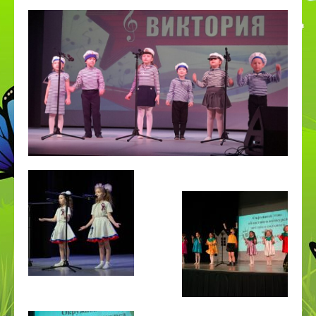
ПДДТТ
Странички педагогов
Дистанционное образование
КОРРЕКЦИОННОЕ И ИНКЛЮЗИВНОЕ
ОБРАЗОВАНИЕ
Приём в 1 класс
Дополнительное образование
ВСОКО
Организация питания в СП
Наставничество
Космос
День эколят