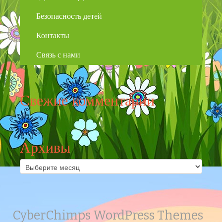
Безопасность детей
Контакты
Связь с нами
Свежие комментарии
Архивы
Архивы
CyberChimps WordPress Themes