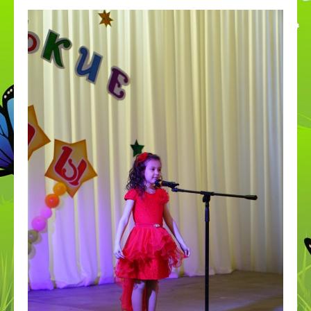
ПДДТТ
Странички педагогов
Дистанционное образование
КОРРЕКЦИОННОЕ И ИНКЛЮЗИВНОЕ
ОБРАЗОВАНИЕ
Приём в 1 класс
Дополнительное образование
ВСОКО
Организация питания в СП
Наставничество
Космос
День эколят