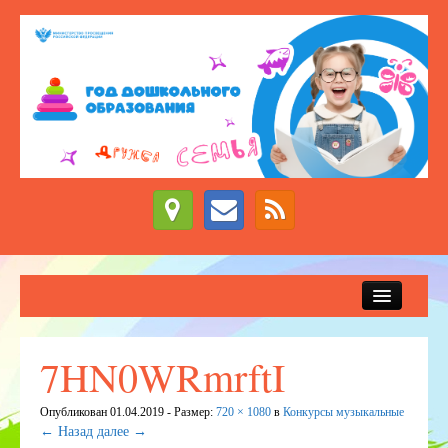
Сведения об образовательной организации
Новости
7HN0WRmrftI
Приём детей в детский сад
Опубликован
01.04.2019
- Размер:
720 × 1080
в
Конкурсы музыкальные
ДЕЖУРНЫЕ ГРУППЫ
← Назад
далее →