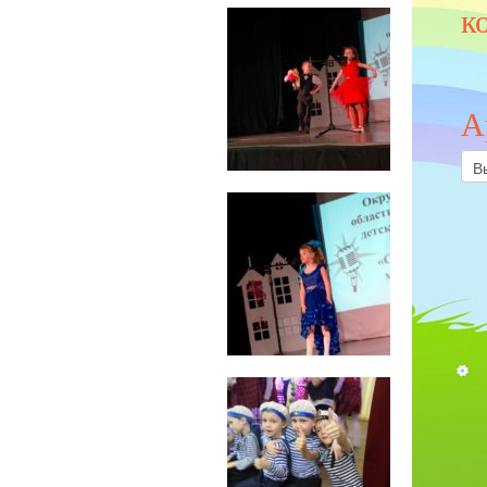
к
А
Арх