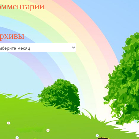
омментарии
рхивы
ивы