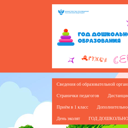
Сведения об образовательной орга
Странички педагогов
Дистанци
Приём в 1 класс
Дополнительно
День эколят
ГОД ДОШКОЛЬНО