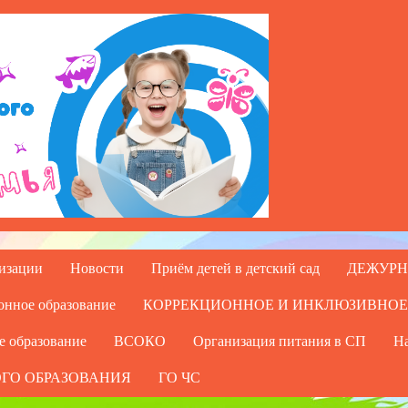
низации
Новости
Приём детей в детский сад
ДЕЖУРН
онное образование
КОРРЕКЦИОННОЕ И ИНКЛЮЗИВНОЕ
е образование
ВСОКО
Организация питания в СП
На
ГО ОБРАЗОВАНИЯ
ГО ЧС