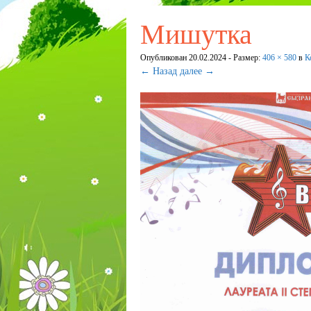
Мишутка
Опубликован
20.02.2024
- Размер:
406 × 580
в
К
← Назад
далее →