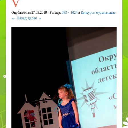
V
ПДДТТ
Опубликован
27.03.2019
- Размер:
683 × 1024
в
Конкурсы музыкальные
Странички педагогов
← Назад
далее →
Дистанционное образование
КОРРЕКЦИОННОЕ И ИНКЛЮЗИВНОЕ
ОБРАЗОВАНИЕ
Приём в 1 класс
Дополнительное образование
ВСОКО
Организация питания в СП
Наставничество
Космос
День эколят