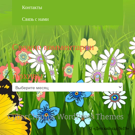
Контакты
Связь с нами
Свежие комментарии
Архивы
Архивы
CyberChimps WordPress Themes
© «Детский сад №19»