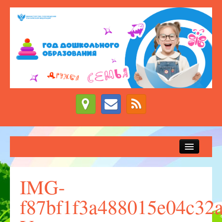
Сведения об образовательной организации
Новости
IMG-
Приём детей в детский сад
f87bf1f3a488015e04c32
ДЕЖУРНЫЕ ГРУППЫ