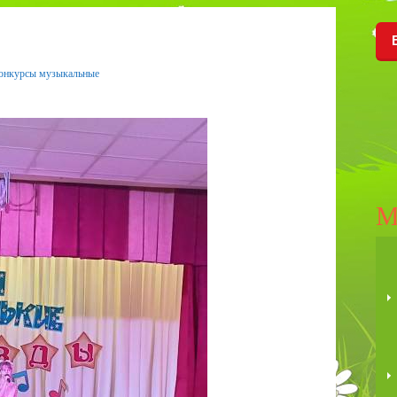
онкурсы музыкальные
М