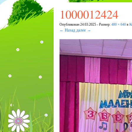
1000012424
Опубликован
24.03.2025
- Размер:
480 × 640
в
К
← Назад
далее →