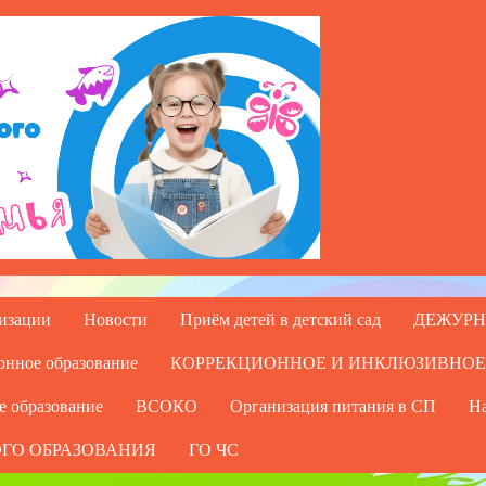
низации
Новости
Приём детей в детский сад
ДЕЖУРН
онное образование
КОРРЕКЦИОННОЕ И ИНКЛЮЗИВНОЕ
е образование
ВСОКО
Организация питания в СП
На
ГО ОБРАЗОВАНИЯ
ГО ЧС