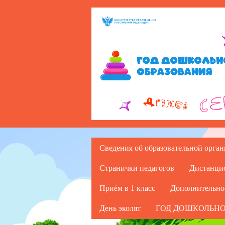
Сведения об образовательной орга
Странички педагогов
Дистанци
Приём в 1 класс
Дополнительно
День эколят
ГОД ДОШКОЛЬНО