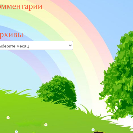
омментарии
рхивы
ивы