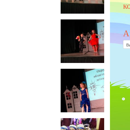
к
А
Арх