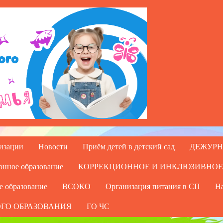
низации
Новости
Приём детей в детский сад
ДЕЖУРН
онное образование
КОРРЕКЦИОННОЕ И ИНКЛЮЗИВНОЕ
е образование
ВСОКО
Организация питания в СП
На
ГО ОБРАЗОВАНИЯ
ГО ЧС