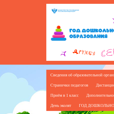
Сведения об образовательной орга
Странички педагогов
Дистанци
Приём в 1 класс
Дополнительно
День эколят
ГОД ДОШКОЛЬНО