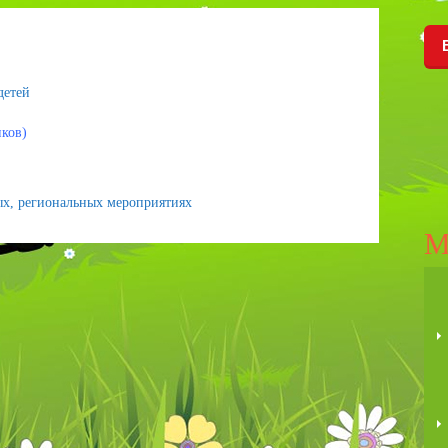
детей
иков)
ых, региональных мероприятиях
М