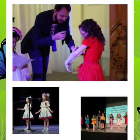
ПДДТТ
Странички педагогов
Дистанционное образование
КОРРЕКЦИОННОЕ И ИНКЛЮЗИВНОЕ
ОБРАЗОВАНИЕ
Приём в 1 класс
Дополнительное образование
ВСОКО
Организация питания в СП
Наставничество
Космос
День эколят