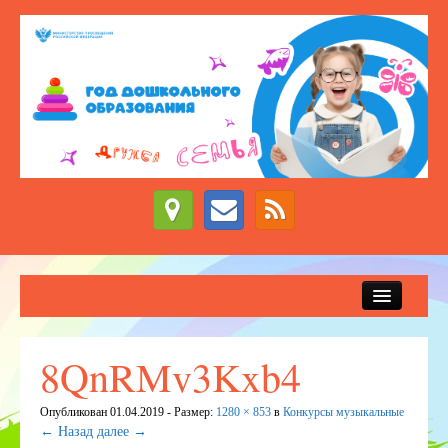
Сведения об образовательной организации
Новости
8QnRMv3Kxb4
Приём детей в детский сад
Опубликован
01.04.2019
- Размер:
1280 × 853
в
Конкурсы музыкальные
ДЕЖУРНЫЕ ГРУППЫ
← Назад
далее →