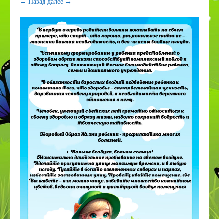
← Назад
далее →
ПДДТТ
Странички педагогов
Дистанционное образование
КОРРЕКЦИОННОЕ И ИНКЛЮЗИВНОЕ
ОБРАЗОВАНИЕ
Приём в 1 класс
Дополнительное образование
ВСОКО
Организация питания в СП
Наставничество
Космос
День эколят