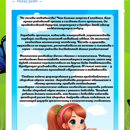
← Назад
далее →
ПДДТТ
Странички педагогов
Дистанционное образование
КОРРЕКЦИОННОЕ И ИНКЛЮЗИВНОЕ
ОБРАЗОВАНИЕ
Приём в 1 класс
Дополнительное образование
ВСОКО
Организация питания в СП
Наставничество
Космос
День эколят