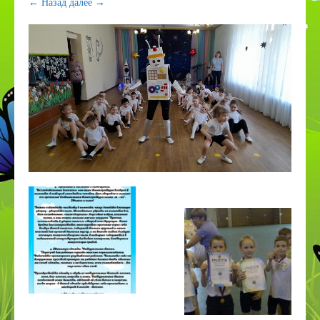
← Назад
далее →
ПДДТТ
Странички педагогов
Дистанционное образование
КОРРЕКЦИОННОЕ И ИНКЛЮЗИВНОЕ
ОБРАЗОВАНИЕ
Приём в 1 класс
Дополнительное образование
ВСОКО
Организация питания в СП
Наставничество
Космос
День эколят