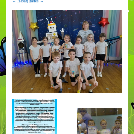
← Назад
далее →
ПДДТТ
Странички педагогов
Дистанционное образование
КОРРЕКЦИОННОЕ И ИНКЛЮЗИВНОЕ
ОБРАЗОВАНИЕ
Приём в 1 класс
Дополнительное образование
ВСОКО
Организация питания в СП
Наставничество
Космос
День эколят