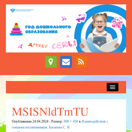
Сведения об образовательной организации
Новости
MSISNldTmTU
Приём детей в детский сад
Опубликован
24.04.2024
- Размер:
600 × 450
в
Взаимодействие с
ДЕЖУРНЫЕ ГРУППЫ
семьями воспитанников. Багапова С. В.