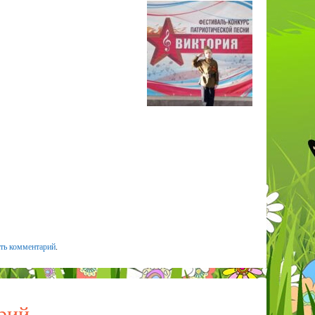
ить комментарий
.
рий