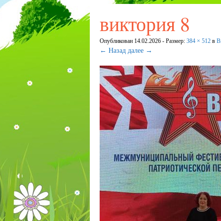
виктория 8
Опубликован
14.02.2026
- Размер:
384 × 512
в
В
← Назад
далее →