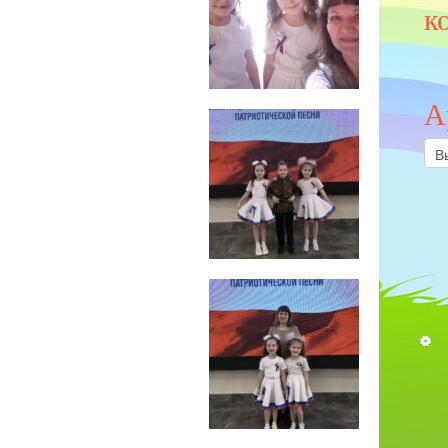
к
А
Арх