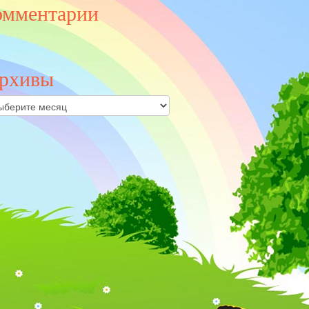
омментарии
рхивы
ивы