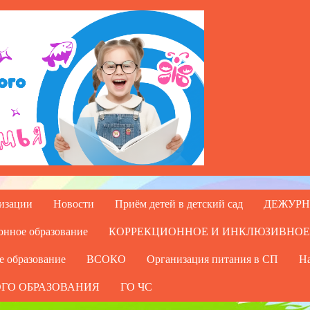
низации
Новости
Приём детей в детский сад
ДЕЖУРН
онное образование
КОРРЕКЦИОННОЕ И ИНКЛЮЗИВНОЕ
е образование
ВСОКО
Организация питания в СП
На
ГО ОБРАЗОВАНИЯ
ГО ЧС