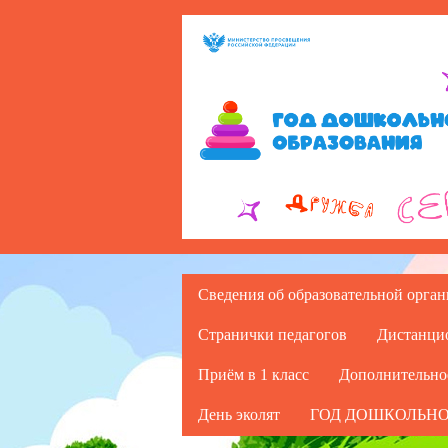
Сведения об образовательной орга
Странички педагогов
Дистанци
Приём в 1 класс
Дополнительно
День эколят
ГОД ДОШКОЛЬНО