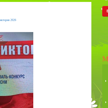
иктория 2026
М