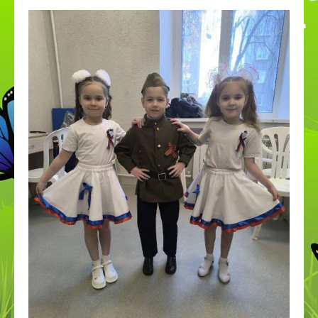
ПДДТТ
Странички педагогов
Дистанционное образование
КОРРЕКЦИОННОЕ И ИНКЛЮЗИВНОЕ
ОБРАЗОВАНИЕ
Приём в 1 класс
Дополнительное образование
ВСОКО
Организация питания в СП
Наставничество
Космос
День эколят