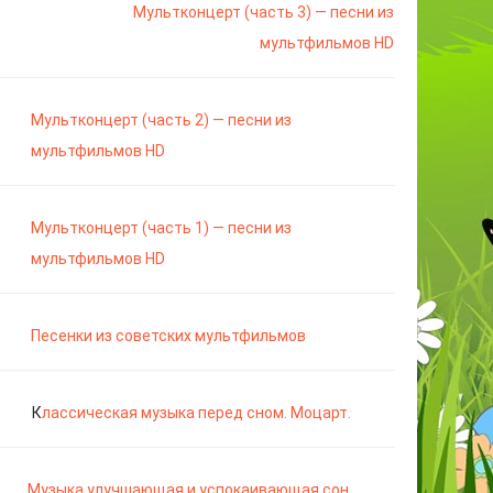
Мультконцерт (часть 3) — песни из
мультфильмов HD
Мультконцерт (часть 2) — песни из
мультфильмов HD
Мультконцерт (часть 1) — песни из
мультфильмов HD
Песенки из советских мультфильмов
К
лассическая музыка перед сном. Моцарт.
Музыка улучшающая и успокаивающая сон