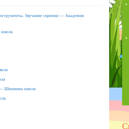
инструменты. Звучание скрипки — Академия
 школа
кола
ола
а — Шишкина школа
ола
С