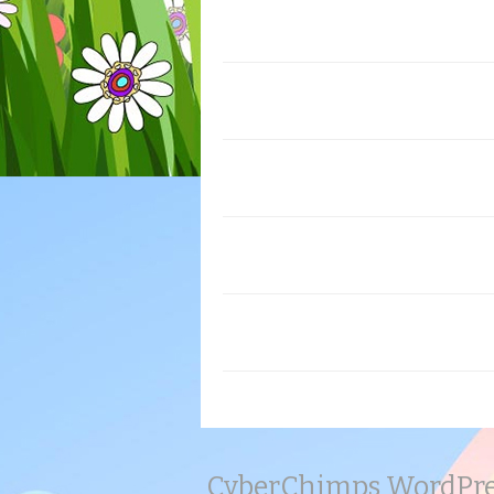
CyberChimps WordPr