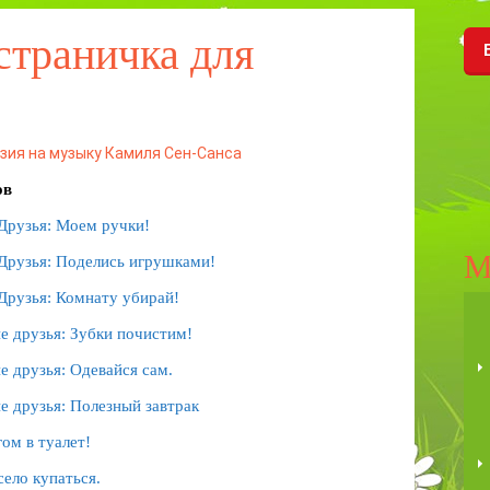
страничка для
ия на музыку Камиля Сен-Санса
ов
Друзья: Моем ручки!
М
 Друзья: Поделись игрушками!
Друзья: Комнату убирай!
е друзья: Зубки почистим!
 друзья: Одевайся сам.
е друзья: Полезный завтрак
ом в туалет!
село купаться.