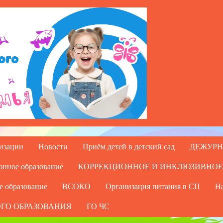
низации
Новости
Приём детей в детский сад
ДЕЖУРН
онное образование
КОРРЕКЦИОННОЕ И ИНКЛЮЗИВНОЕ
е образование
ВСОКО
Организация питания в СП
На
ГО ОБРАЗОВАНИЯ
ГО ЧС