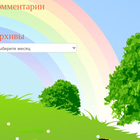
омментарии
рхивы
ивы