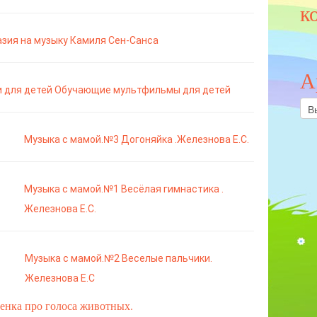
к
зия на музыку Камиля
Сен-Санса
А
 для детей Обучающие мультфильмы для детей
Арх
Музыка с мамой.№3 Догоняйка .Железнова Е.С.
Музыка с мамой.№1 Весёлая гимнастика
.
Железнова Е.С.
Музыка с мамой.№2 Веселые пальчики.
Железнова Е.С
енка про голоса животных.