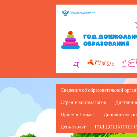
Сведения об образовательной орга
Странички педагогов
Дистанци
Приём в 1 класс
Дополнительно
День эколят
ГОД ДОШКОЛЬНО