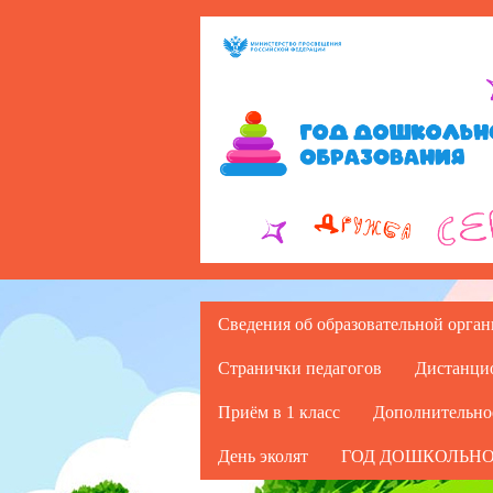
Сведения об образовательной орга
Странички педагогов
Дистанци
Приём в 1 класс
Дополнительно
День эколят
ГОД ДОШКОЛЬНО