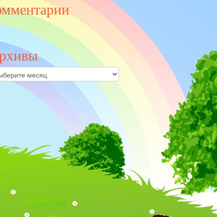
омментарии
рхивы
ивы