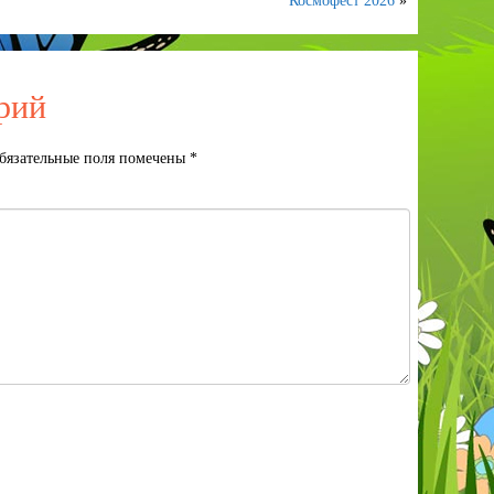
Космофест 2026
»
рий
бязательные поля помечены
*