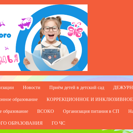
низации
Новости
Приём детей в детский сад
ДЕЖУРН
онное образование
КОРРЕКЦИОННОЕ И ИНКЛЮЗИВНОЕ
е образование
ВСОКО
Организация питания в СП
На
ГО ОБРАЗОВАНИЯ
ГО ЧС