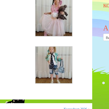
к
А
Арх