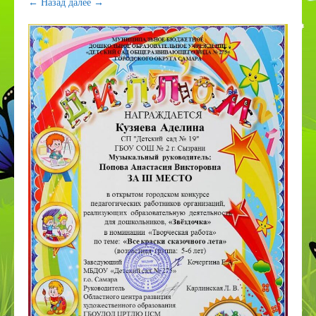
← Назад
далее →
ПДДТТ
Странички педагогов
Дистанционное образование
КОРРЕКЦИОННОЕ И ИНКЛЮЗИВНОЕ
ОБРАЗОВАНИЕ
Приём в 1 класс
Дополнительное образование
ВСОКО
Организация питания в СП
Наставничество
Космос
День эколят