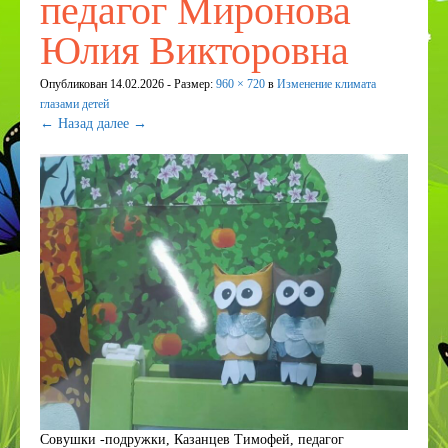
педагог Миронова
ПДДТТ
Юлия Викторовна
Странички педагогов
Опубликован
14.02.2026
- Размер:
960 × 720
в
Изменение климата
Дистанционное образование
глазами детей
← Назад
далее →
КОРРЕКЦИОННОЕ И ИНКЛЮЗИВНОЕ
ОБРАЗОВАНИЕ
Приём в 1 класс
Дополнительное образование
ВСОКО
Организация питания в СП
Наставничество
Космос
День эколят
Совушки -подружки, Казанцев Тимофей, педагог