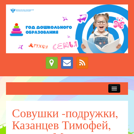
Сведения об образовательной организации
Новости
Совушки -подружки,
Приём детей в детский сад
Казанцев Тимофей,
ДЕЖУРНЫЕ ГРУППЫ