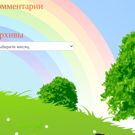
омментарии
рхивы
ивы