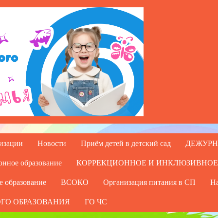
низации
Новости
Приём детей в детский сад
ДЕЖУРН
онное образование
КОРРЕКЦИОННОЕ И ИНКЛЮЗИВНОЕ
е образование
ВСОКО
Организация питания в СП
На
ГО ОБРАЗОВАНИЯ
ГО ЧС