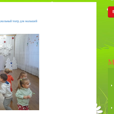
укольный театр для малышей
М