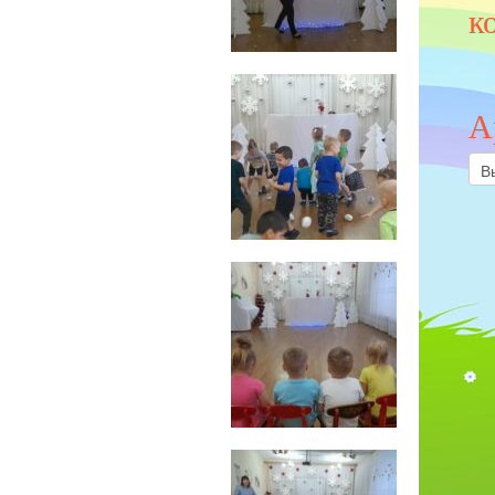
к
А
Арх