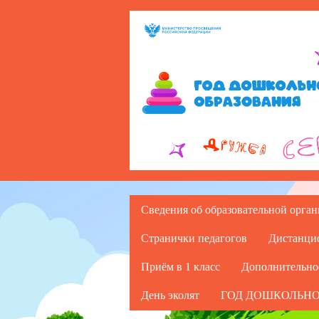
Сведения об образовательной орга
Странички педагогов
Дистанци
Приём в 1 класс
Дополнительно
День эколят
ГОД ДОШКОЛЬНО